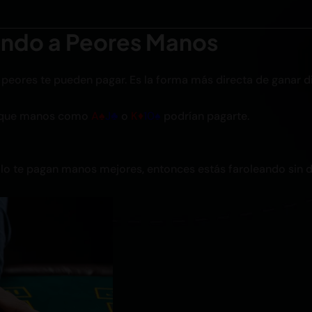
ando a Peores Manos
eores te pueden pagar. Es la forma más directa de ganar din
orque manos como
A♠
J♣
o
K♦
10♠
podrían pagarte.
olo te pagan manos mejores, entonces estás faroleando sin d