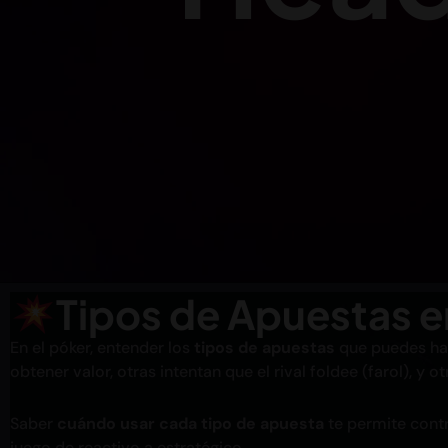
Tipos de Apuestas en
En el póker, entender los
tipos de apuestas
que puedes hac
obtener valor, otras intentan que el rival foldee (farol), y
Saber
cuándo usar cada tipo de apuesta
te permite contr
juego de reactivo a estratégico.