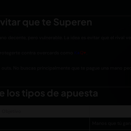
vitar que te Superen
 decente, pero vulnerable. La idea es evitar que el rival ve
protegerte contra overcards como
K♠
Q♥
.
s outs. No buscas principalmente que te pague una mano peor
 los tipos de apuesta
Objetivo
Manos que tú gan