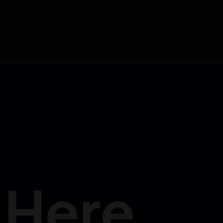
Home
Menú
Log Out
 Here