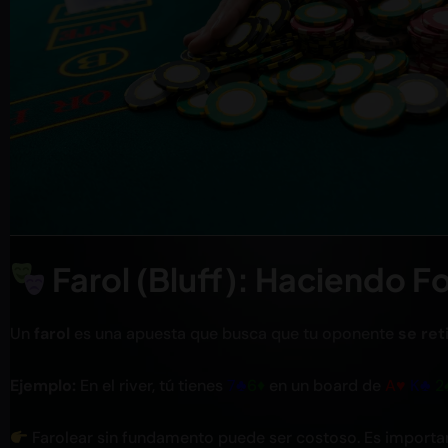
Farol (Bluff): Haciendo F
Un
farol
es una apuesta que busca que tu oponente
se ret
Ejemplo:
En el river, tú tienes
7♣
6♦
en un board de
A♥
K♣
2
Farolear sin fundamento puede ser costoso. Es important