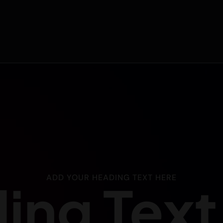
ADD YOUR HEADING TEXT HERE
ing Text