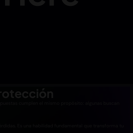
Protección
 apuestas cumplen el mismo propósito: algunas buscan
érdidas. Es una habilidad fundamental que transforma tu