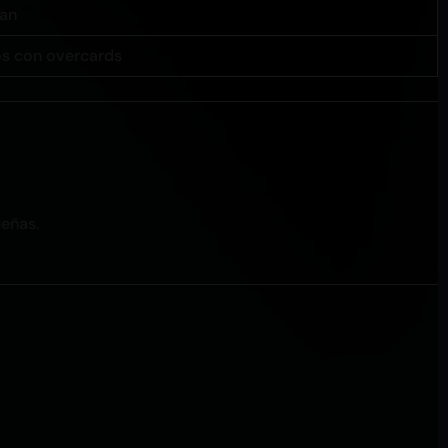
nan
s con overcards
ueñas.