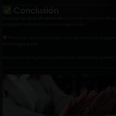
Conclusión
Dominar los
tipos de apuestas
es uno de los pilares del j
un jugador promedio y un estratega sólido.
Recuerda: apuesta por valor cuando creas que te paga
el rival ligue gratis.
Incorpora esta lógica en tu análisis de cada mano, y verás