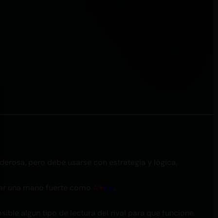
derosa, pero debe usarse con estrategia y lógica.
ntar una mano fuerte como
A♥
K♣
.
ble algun tipo de lectura del rival para que funcione.