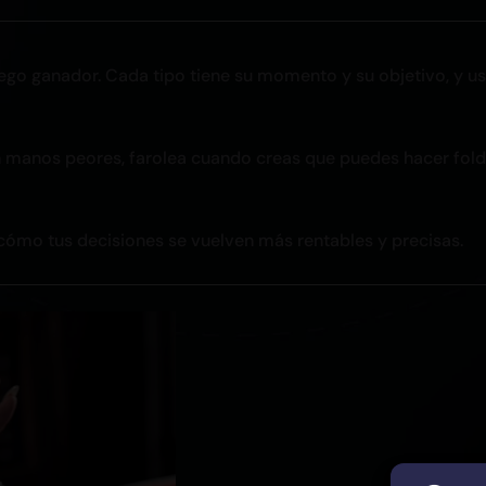
uego ganador. Cada tipo tiene su momento y su objetivo, y u
n manos peores, farolea cuando creas que puedes hacer fo
 cómo tus decisiones se vuelven más rentables y precisas.