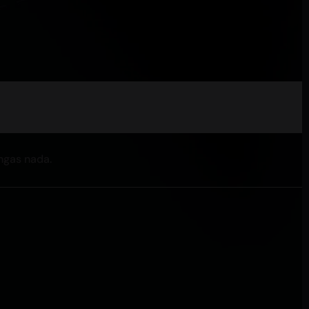
engas nada.