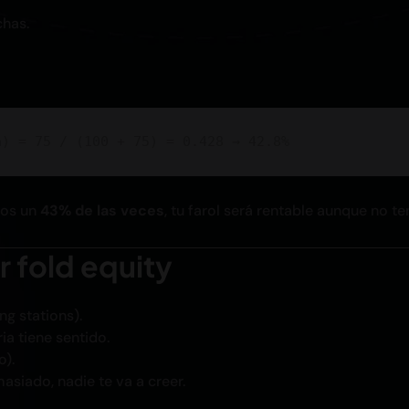
chas.
a) = 75 / (100 + 75) = 0.428 → 42.8%
enos un
43% de las veces
, tu farol será rentable aunque no t
r fold equity
ng stations).
ia tiene sentido.
o).
siado, nadie te va a creer.