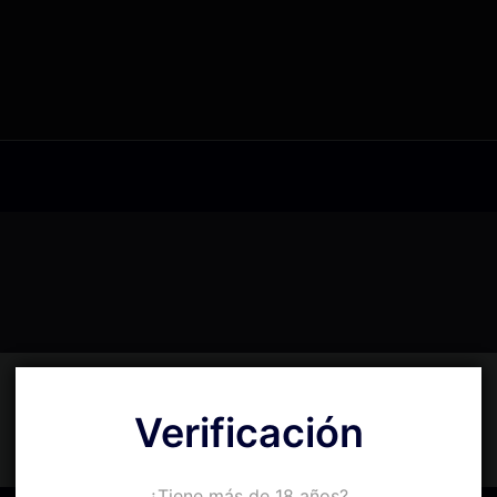
Price
Verificación
Closed
¿Tiene más de 18 años?