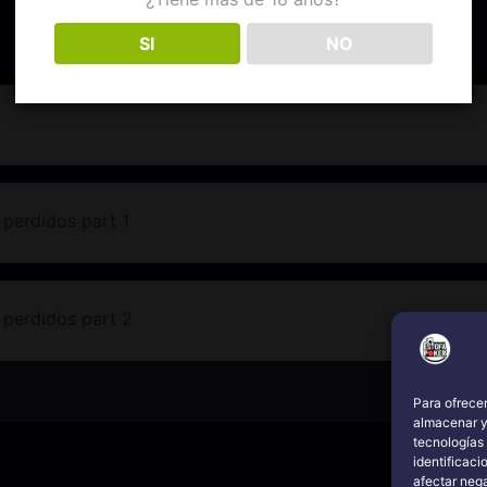
SI
NO
 perdidos part 1
 perdidos part 2
Para ofrecer
almacenar y/
tecnologías
identificaci
afectar nega